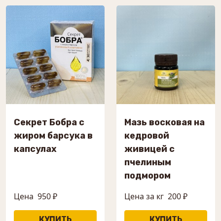
Секрет Бобра с
Мазь восковая на
жиром барсука в
кедровой
капсулах
живицей с
пчелиным
подмором
Цена
950 ₽
Цена за кг
200 ₽