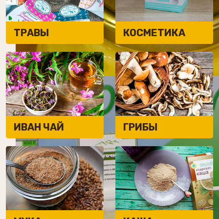
ТРАВЫ
КОСМЕТИКА
Акция
Банка цветочного мёда 1690 рублей
ПОДРОБН
ИВАН ЧАЙ
ГРИБЫ