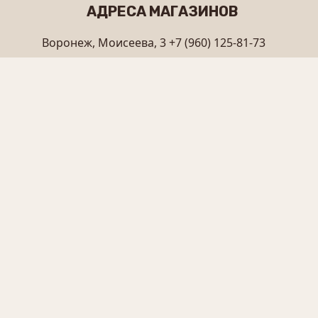
АДРЕСА МАГАЗИНОВ
Воронеж, Моисеева, 3
+7 (960) 125-81-73
Тамбов, Площадь Льва Толстого, 4А
+7 (905) 121-59-89
РЕЖИМ РАБОТЫ
Ежедневно с 10:00–19:00
E-MAIL
info@pravilniy-med.ru
СОЦИАЛЬНЫЕ СЕТИ
© «Мёд и травы Алтая» — магазин в Воронеже, 2010-