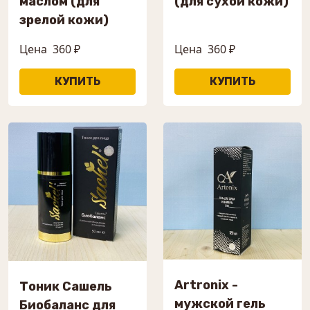
маслом (для
(для сухой кожи)
зрелой кожи)
Цена
360 ₽
Цена
360 ₽
Artronix -
Тоник Сашель
мужской гель
Биобаланс для