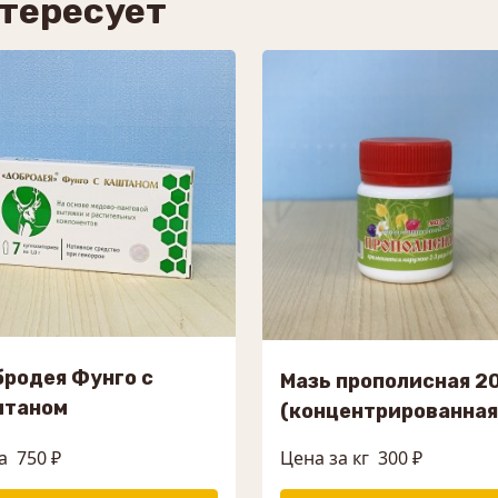
нтересует
родея Фунго с
Мазь прополисная 2
штаном
(концентрированная
а
750 ₽
Цена за кг
300 ₽