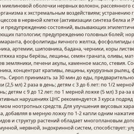
 миелиновой оболочки нервных волокон, рассеянного с
рганизма к экстремальным воздействиям; устранению 
цессов в нервной клетке (активизации синтеза белка и 
 и предупреждению состояний, вызывающих эпилептич
вующих патологии; предупреждению головных болей; но
 амаранта, фосфолипиды яичного желтка, фосфолипиды 
ника, артемии, шиповника, бадана, черники, коры листв
ытяжка коры берёзы, лещины, семян граната, оливы, мат
ев земляники, печени акулы, каменное масло, стевия. Со
ника, концентрат крапивы, лещины, кукурузных рылец, 
ть. Сироп принимать за 30 мин до еды, предварительно 
и (2,5 мл) 2 раза в день; детям с 3 до 6 лет: по 1/2 мерной
нь; детям с 9 до 12 лет: по 1 мерной ложке (5 мл) 3 ра-за
ративных нарушениях ЦНС рекомендуется 3 курса подряд
ёмом ноотропных средств. Для улучшения вкусовых хар
, добавляя в мерную ложку по 1-2 капли одним нажатие
идов и структур растений обладает многоплановым до
ммунной, нервной, эндокринной систем, способствует: 