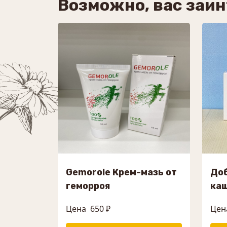
Возможно, вас заи
Gemorole Крем-мазь от
Доб
геморроя
ка
Цена
650 ₽
Цен