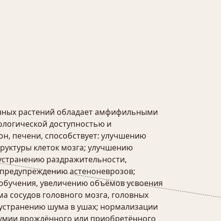
енных растений обладает амфифильными
иологической доступностью и
он, печени, способствует: улучшению
руктуры клеток мозга; улучшению
устранению раздражительности,
 предупреждению астеноневрозов;
 обучения, увеличению объёмов усвоения
 сосудов головного мозга, головных
 устранению шума в ушах; нормализации
оумии врождённого или приобретённого