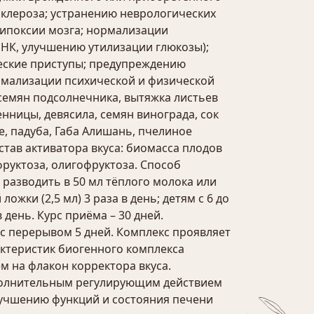
клероза; устранению неврологических
гипоксии мозга; нормализации
РНК, улучшению утилизации глюкозы);
еские приступы; предупреждению
рмализации психической и физической
семян подсолнечника, вытяжка листьев
енницы, девясила, семян винограда, сок
е, падуба, Габа Алишань, пчелиное
став активатора вкуса: биомасса плодов
фруктоза, олигофруктоза. Способ
разводить в 50 мл тёплого молока или
 ложки (2,5 мл) 3 раза в день; детям с 6 до
 в день. Курс приёма – 30 дней.
 с перерывом 5 дней. Комплекс проявляет
актеристик биогенного комплекса
м на флакон корректора вкуса.
полнительным регулирующим действием
улучшению функций и состояния печени