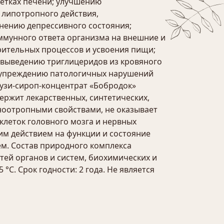
етках печени; улучшению
 липотропного действия,
нению депрессивного состояния;
мунного ответа организма на внешние и
ительных процессов и усвоения пищи;
 выведению триглицеридов из кровяного
едупреждению патологичных нарушений
узи-сироп-концентрат «Бобродок»
ржит лекарственных, синтетических,
ноотропными свойствами, не оказывает
леток головного мозга и нервных
м действием на функции и состояние
м. Состав природного комплекса
ей органов и систем, биохимических и
С. Срок годности: 2 года. Не является