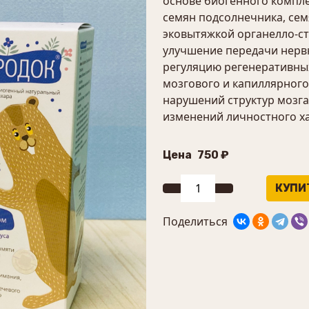
основе биогенного компл
семян подсолнечника, сем
эковытяжкой органелло-ст
улучшение передачи нерв
регуляцию регенеративны
мозгового и капиллярног
нарушений структур мозга
изменений личностного ха
Цена
750 ₽
Поделиться