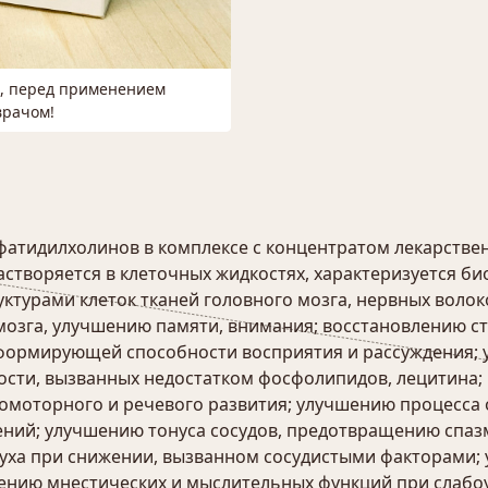
м, перед применением
врачом!
фатидилхолинов в комплексе с концентратом лекарств
створяется в клеточных жидкостях, характеризуется б
турами клеток тканей головного мозга, нервных волок
озга, улучшению памяти, внимания; восстановлению ст
формирующей способности восприятия и рассуждения; 
ости, вызванных недостатком фосфолипидов, лецитина;
хомоторного и речевого развития; улучшению процесса
ий; улучшению тонуса сосудов, предотвращению спазма
луха при снижении, вызванном сосудистыми факторами;
шению мнестических и мыслительных функций при слаб