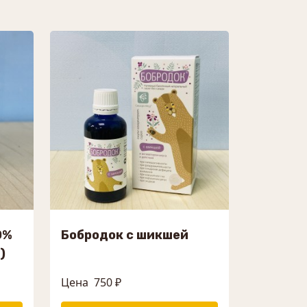
0%
Бобродок с шикшей
)
Цена
750 ₽