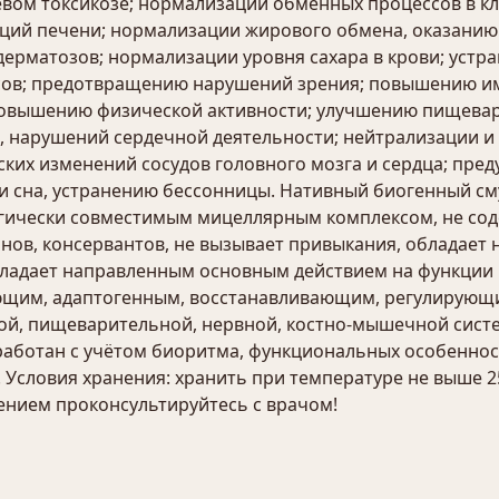
вом токсикозе; нормализации обменных процессов в кл
ций печени; нормализации жирового обмена, оказанию
рматозов; нормализации уровня сахара в крови; устра
ов; предотвращению нарушений зрения; повышению им
повышению физической активности; улучшению пищевар
, нарушений сердечной деятельности; нейтрализации и
ских изменений сосудов головного мозга и сердца; пр
и сна, устранению бессонницы. Нативный биогенный см
ически совместимым мицеллярным комплексом, не соде
ов, консервантов, не вызывает привыкания, обладает 
ладает направленным основным действием на функции к
щим, адаптогенным, восстанавливающим, регулирующи
ой, пищеварительной, нервной, костно-мышечной систе
аботан с учётом биоритма, функциональных особенност
Условия хранения: хранить при температуре не выше 25 °
ением проконсультируйтесь с врачом!