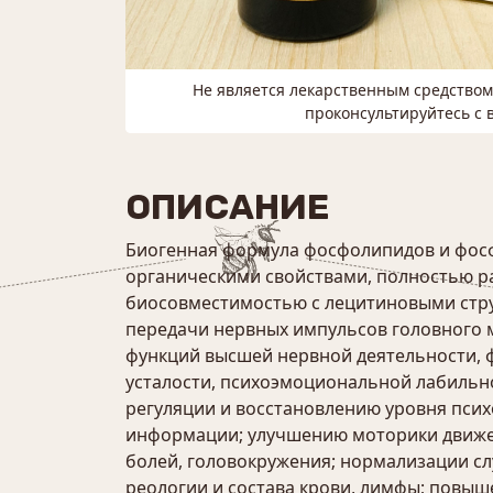
Не является лекарственным средство
проконсультируйтесь с 
ОПИСАНИЕ
Биогенная формула фосфолипидов и фос
органическими свойствами, полностью ра
биосовместимостью с лецитиновыми струк
передачи нервных импульсов головного м
функций высшей нервной деятельности, 
усталости, психоэмоциональной лабильн
регуляции и восстановлению уровня пси
информации; улучшению моторики движен
болей, головокружения; нормализации с
реологии и состава крови, лимфы; повы