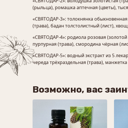
«СВЯТОДАР-2»: володушка золотистая (тра
(рыльца), ромашка аптечная (цветы), тыс
«СВЯТОДАР-3»: толокнянка обыкновенная (
(трава), бадан толстолистный (лист), хвощ
«СВЯТОДАР-4»: родиола розовая (золотой 
пурпурная (трава), смородина чёрная (ли
«СВЯТОДАР-5»: водный экстракт из 5 лекар
череда трёхраздельная (трава), манжетка 
Возможно, вас заи