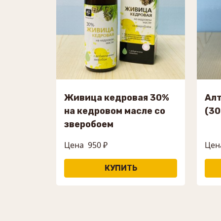
Живица кедровая 30%
Алт
на кедровом масле со
(30
зверобоем
Цена
950 ₽
Цена