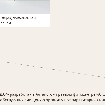
м, перед применением
врачом!
АР» разработан в Алтайском краевом фитоцентре «Алф
пособствующих очищению организма от паразитарных ин