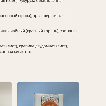
ая (семя), кукуруза обыкновенная
новенный (трава), эрва шерстистая
ечник чайный (красный корень), эхинацея
я (лист), крапива двудомная (лист),
имонная кислота).