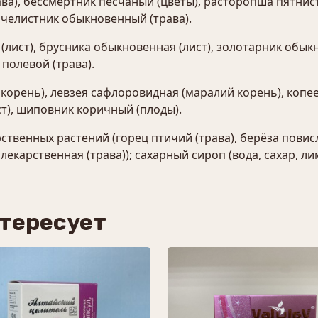
ва), бессмертник песчаный (цветы), расторопша пятнист
ячелистник обыкновенный (трава).
лист), брусника обыкновенная (лист), золотарник обык
 полевой (трава).
корень), левзея сафлоровидная (маралий корень), копе
ст), шиповник коричный (плоды).
ственных растений (горец птичий (трава), берёза повисла
лекарственная (трава)); сахарный сироп (вода, сахар, л
нтересует