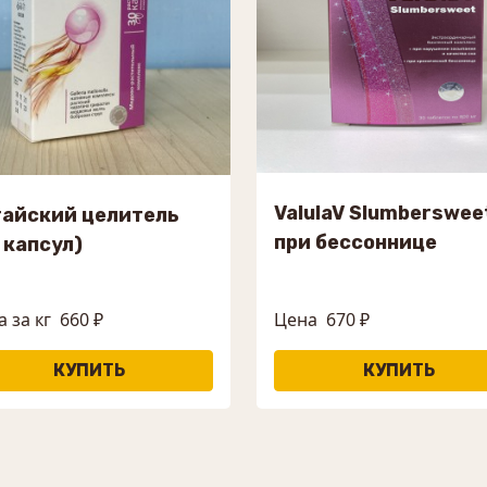
ValulaV Slumberswee
айский целитель
при бессоннице
 капсул)
 за кг
660 ₽
Цена
670 ₽