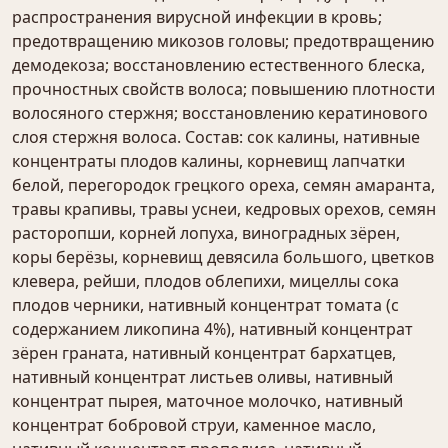
распространения вирусной инфекции в кровь;
предотвращению микозов головы; предотвращению
демодекоза; восстановлению естественного блеска,
прочностных свойств волоса; повышению плотности
волосяного стержня; восстановлению кератинового
слоя стержня волоса. Состав: сок калины, нативные
концентраты плодов калины, корневищ лапчатки
белой, перегородок грецкого ореха, семян амаранта,
травы крапивы, травы уснеи, кедровых орехов, семян
расторопши, корней лопуха, виноградных зёрен,
коры берёзы, корневищ девясила большого, цветков
клевера, рейши, плодов облепихи, мицеллы сока
плодов черники, нативный концентрат томата (с
содержанием ликопина 4%), нативный концентрат
зёрен граната, нативный концентрат бархатцев,
нативный концентрат листьев оливы, нативный
концентрат пырея, маточное молочко, нативный
концентрат бобровой струи, каменное масло,