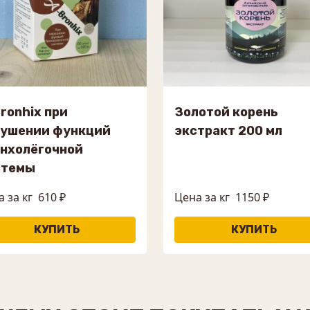
ronhix при
Золотой корень
рушении функций
экстракт 200 мл
нхолёгочной
стемы
 за кг
610 ₽
Цена за кг
1150 ₽