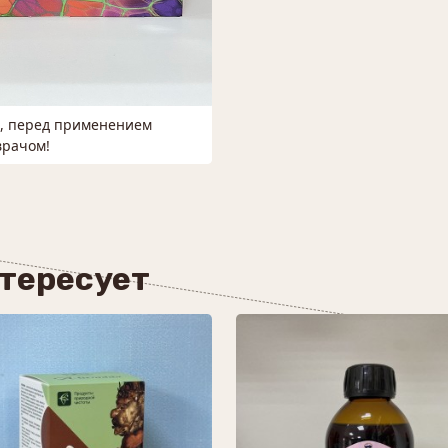
м, перед применением
врачом!
нтересует