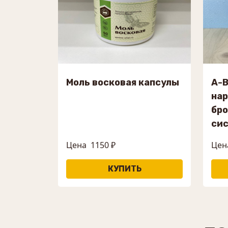
Моль восковая капсулы
A-B
на
бро
си
Цена
1150 ₽
Цена