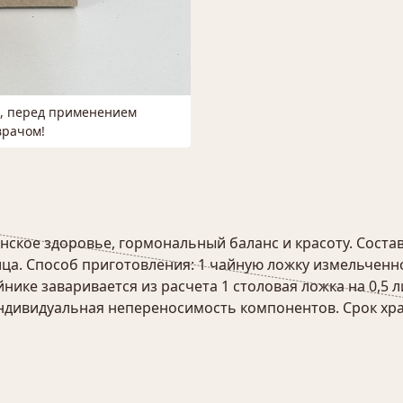
м, перед применением
врачом!
ое здоровье, гормональный баланс и красоту. Состав: 
ица. Способ приготовления: 1 чайную ложку измельченн
нике заваривается из расчета 1 столовая ложка на 0,5 
индивидуальная непереносимость компонентов. Срок хра