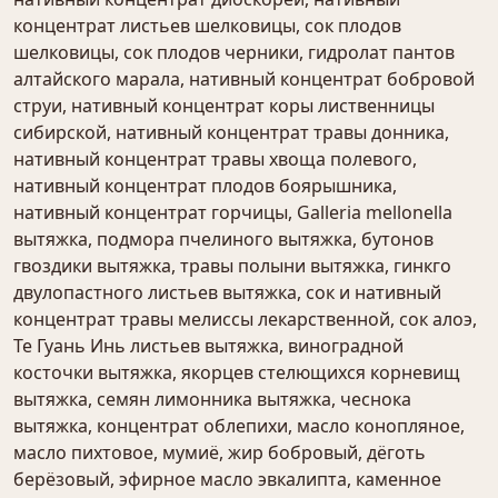
концентрат листьев шелковицы, сок плодов
шелковицы, сок плодов черники, гидролат пантов
алтайского марала, нативный концентрат бобровой
струи, нативный концентрат коры лиственницы
сибирской, нативный концентрат травы донника,
нативный концентрат травы хвоща полевого,
нативный концентрат плодов боярышника,
нативный концентрат горчицы, Galleria mellonella
вытяжка, подмора пчелиного вытяжка, бутонов
гвоздики вытяжка, травы полыни вытяжка, гинкго
двулопастного листьев вытяжка, сок и нативный
концентрат травы мелиссы лекарственной, сок алоэ,
Те Гуань Инь листьев вытяжка, виноградной
косточки вытяжка, якорцев стелющихся корневищ
вытяжка, семян лимонника вытяжка, чеснока
вытяжка, концентрат облепихи, масло конопляное,
масло пихтовое, мумиё, жир бобровый, дёготь
берёзовый, эфирное масло эвкалипта, каменное