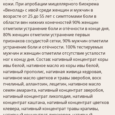
кожи. При апробации мицеллярного биокрема
«Венолад» с ивой среди женщин и мужчин в
возрасте от 25 до 55 лет с симптомами боли в
области вен нижних конечностей 90% женщин
отметили устранение боли и отёчности в конце дня,
80% женщин отметили устранение первых
признаков сосудистой сетки, 90% мужчин отметили
устранение боли и отёчности. 100% тестируемых
мужчин и женщин отметили отсутствие усталости
ног к концу дня. Состав: нативный концентрат коры
ивы белой, нативное масло из коры ивы белой,
нативный прополис, нативная живица кедровая,
нативное масло цветков и травы зверобоя, воск
пчелиный, аллантоин, лецитин, нативное масло
семян амаранта, нативный концентрат зверобоя,
нативный концентрат ликоподия, нативный
концентрат каштана, нативный концентрат цветков
клевера, нативный концентрат травы крапивы,
нативный концентрат диоскореи, нативный