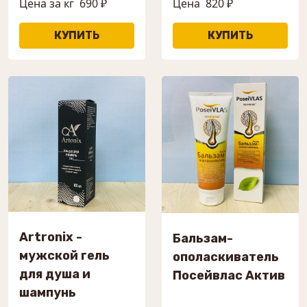
Цена за кг
690 ₽
Цена
820 ₽
Artronix -
Бальзам-
мужской гель
ополаскиватель
для душа и
Посейвлас Актив
шампунь