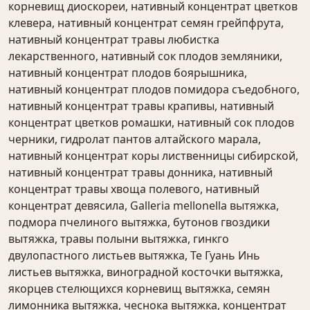
корневищ диоскореи, нативный концентрат цветков
клевера, нативный концентрат семян грейпфрута,
нативный концентрат травы любистка
лекарственного, нативный сок плодов земляники,
нативный концентрат плодов боярышника,
нативный концентрат плодов помидора съедобного,
нативный концентрат травы крапивы, нативный
концентрат цветков ромашки, нативный сок плодов
черники, гидролат пантов алтайского марала,
нативный концентрат коры лиственницы сибирской,
нативный концентрат травы донника, нативный
концентрат травы хвоща полевого, нативный
концентрат девясила, Galleria mellonella вытяжка,
подмора пчелиного вытяжка, бутонов гвоздики
вытяжка, травы полыни вытяжка, гинкго
двулопастного листьев вытяжка, Те Гуань Инь
листьев вытяжка, виноградной косточки вытяжка,
якорцев стелющихся корневищ вытяжка, семян
лимонника вытяжка, чеснока вытяжка, концентрат