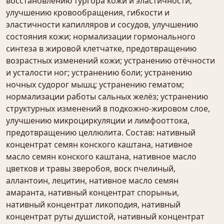
восстановлению тургора кожи и эластичности;
улучшению кровообращения, гибкости и
эластичности капилляров и сосудов, улучшению
состояния кожи; нормализации гормонального
синтеза в жировой клетчатке, предотвращению
возрастных изменений кожи; устранению отёчности
и усталости ног; устранению боли; устранению
ночных судорог мышц; устранению гематом;
нормализации работы сальных желёз; устранению
структурных изменений в подкожно-жировом слое,
улучшению микроциркуляции и лимфооттока,
предотвращению целлюлита. Состав: нативный
концентрат семян конского каштана, нативное
масло семян конского каштана, нативное масло
цветков и травы зверобоя, воск пчелиный,
аллантоин, лецитин, нативное масло семян
амаранта, нативный концентрат спорыньи,
нативный концентрат ликоподия, нативный
концентрат руты душистой, нативный концентрат