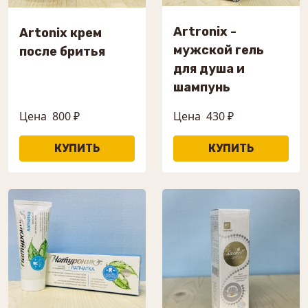
Artronix -
Artonix крем
мужской гель
после бритья
для душа и
шампунь
Цена
800 ₽
Цена
430 ₽