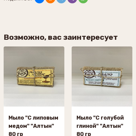
Возможно, вас заинтересует
Мыло "С липовым
Мыло "С голубой
медом" "Алтын"
глиной" "Алтын"
80 гр
80 гр