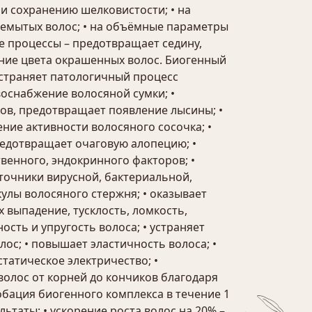
и сохранению шелковистости; • на
немытых волос; • на объёмные параметры
е процессы – предотвращает седину,
ение цвета окрашенных волос. Биогенный
устраняет патологичный процесс
воснабжение волосяной сумки; •
ов, предотвращает появление лысины; •
ние активности волосяного сосочка; •
едотвращает очаговую алопецию; •
венного, эндокринного факторов; •
сточники вирусной, бактериальной,
улы волосяного стержня; • оказывает
выпадение, тусклость, ломкость,
сть и упругость волоса; • устраняет
лос; • повышает эластичность волоса; •
татическое электричество; •
олос от корней до кончиков благодаря
обация биогенного комплекса в течение 1
ьтаты: • ускорение роста волос на 20% –