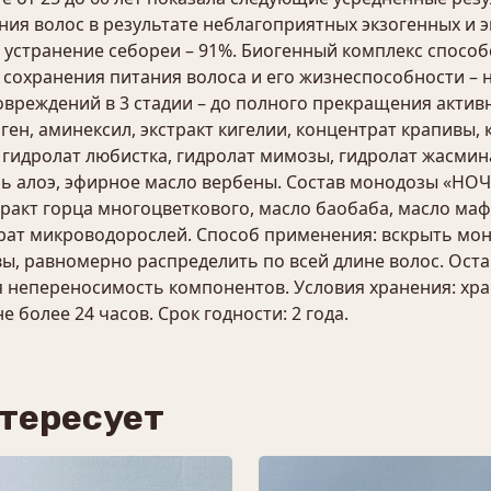
ния волос в результате неблагоприятных экзогенных и э
 • устранение себореи – 91%. Биогенный комплекс спосо
 сохранения питания волоса и его жизнеспособности – 
вреждений в 3 стадии – до полного прекращения актив
ен, аминексил, экстракт кигелии, концентрат крапивы, 
, гидролат любистка, гидролат мимозы, гидролат жасмин
ель алоэ, эфирное масло вербены. Состав монодозы «НОЧ
тракт горца многоцветкового, масло баобаба, масло маф
рат микроводорослей. Способ применения: вскрыть моно
ы, равномерно распределить по всей длине волос. Остав
 непереносимость компонентов. Условия хранения: хран
 более 24 часов. Срок годности: 2 года.
нтересует