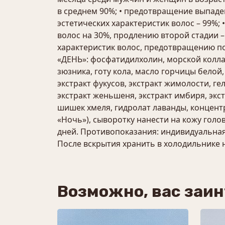
в среднем 90%; • предотвращение выпаде
эстетических характеристик волос – 99%;
волос на 30%, продлению второй стадии –
характеристик волос, предотвращению по
«ДЕНЬ»: фосфатидилхолин, морской коллаг
зюзника, готу кола, масло горчицы белой
экстракт фукусов, экстракт жимолости, г
экстракт женьшеня, экстракт имбиря, экс
шишек хмеля, гидролат лаванды, концент
«Ночь»), сыворотку нанести на кожу голов
дней. Противопоказания: индивидуальная
После вскрытия хранить в холодильнике не
Возможно, вас заи