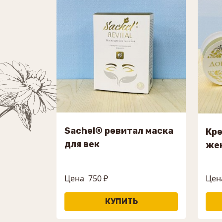
Sachel® ревитал маска
Кр
для век
же
Цена
750 ₽
Цен