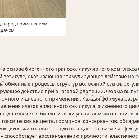
м, перед применением
врачом!
на основе биогенного трансфолликулярного комплекса 
й везикуле, оказывающая стимулирующее действие на ф
на обменные процессы структур волосяной сумки, регу
ирующее действие при очаговой алопеции. Форма выпуск
 ночного и дневного применения. Каждая формула разр
деления клеток волосяного фолликула, жизненного цик
нодоз является биологически усваиваемым органичес
 токсических веществ, гормонов, консервантов, облад
функции кожи головы – предотвращает развитие инфекц
а – способствует восстановлению прочности, эластичност