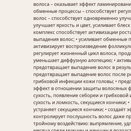
волоса – оказывает эффект ламинировани
обменные процессы – способствует регул
волос – способствует одновременно улуч
улучшает яркость и цвет, усиливает бле
комплекс способствует активизации рост
выпадения волос; • усиливает обменные п
активизирует воспроизведение фолликуло
регулирует жизненный цикл волоса, продл
уменьшает диффузную алопецию; • актив
предотвращает выпадение волос в результ
предотвращает выпадение волос после ро
грибковой инфекции кожи головы; • предо
эффект в отношении защиты волосяных фо
сухость, появление себореи и грибковой 
сухость и ломкость, секущиеся кончики; •
устраняет секущиеся кончики; • создаёт 
контролирует послушность волос даже п
тройному воздействию: выпрямление, удл
месяца среди мужчин и женщин в возрасте