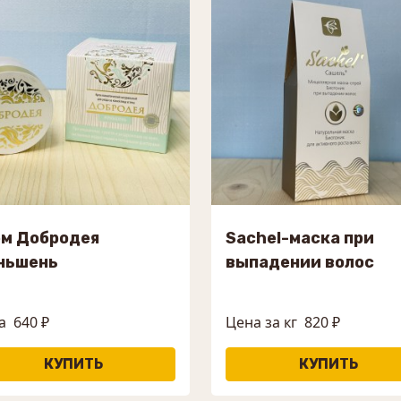
ем Добродея
Sachel-маска при
ньшень
выпадении волос
а
640 ₽
Цена за кг
820 ₽