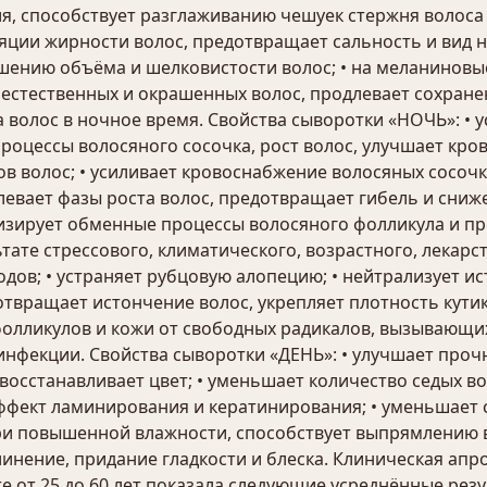
я, способствует разглаживанию чешуек стержня волоса 
яции жирности волос, предотвращает сальность и вид 
шению объёма и шелковистости волос; • на меланиновы
ск естественных и окрашенных волос, продлевает сохран
а волос в ночное время. Свойства сыворотки «НОЧЬ»: • 
роцессы волосяного сосочка, рост волос, улучшает кро
в волос; • усиливает кровоснабжение волосяных сосочк
евает фазы роста волос, предотвращает гибель и сниже
изирует обменные процессы волосяного фолликула и пр
ате стрессового, климатического, возрастного, лекарст
дов; • устраняет рубцовую алопецию; • нейтрализует и
твращает истончение волос, укрепляет плотность кутик
лликулов и кожи от свободных радикалов, вызывающих 
инфекции. Свойства сыворотки «ДЕНЬ»: • улучшает прочно
 восстанавливает цвет; • уменьшает количество седых во
эффект ламинирования и кератинирования; • уменьшает с
ри повышенной влажности, способствует выпрямлению в
инение, придание гладкости и блеска. Клиническая апр
 от 25 до 60 лет показала следующие усреднённые резул