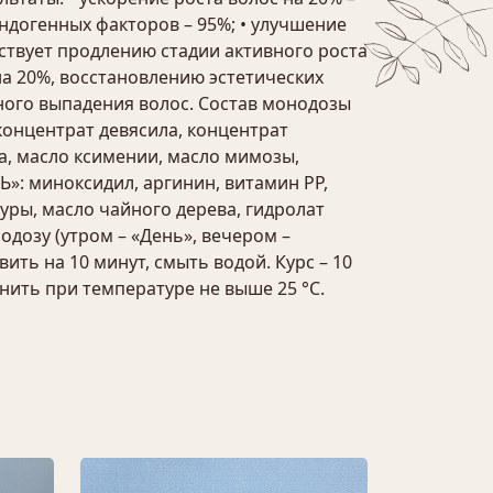
ндогенных факторов – 95%; • улучшение
бствует продлению стадии активного роста
на 20%, восстановлению эстетических
ного выпадения волос. Состав монодозы
концентрат девясила, концентрат
а, масло ксимении, масло мимозы,
Ь»: миноксидил, аргинин, витамин РР,
уры, масло чайного дерева, гидролат
дозу (утром – «День», вечером –
ить на 10 минут, смыть водой. Курс – 10
ить при температуре не выше 25 °С.