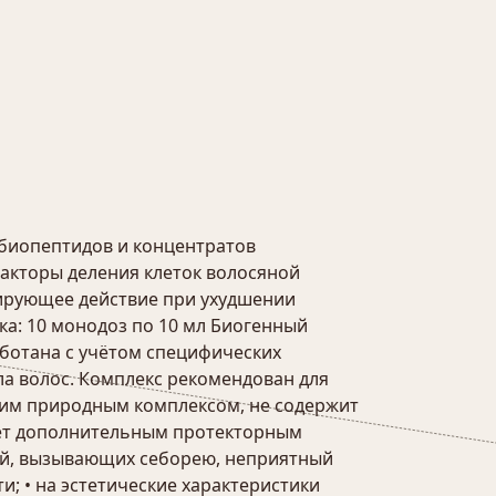
биопептидов и концентратов
акторы деления клеток волосяной
лирующее действие при ухудшении
а: 10 монодоз по 10 мл Биогенный
аботана с учётом специфических
ла волос. Комплекс рекомендован для
ким природным комплексом, не содержит
ает дополнительным протекторным
ий, вызывающих себорею, неприятный
и; • на эстетические характеристики