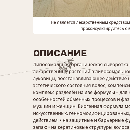
Не является лекарственным средство
проконсультируйтесь с 
ОПИСАНИЕ
Липосомальная органическая сыворотка 
лекарственных растений в липосомально
луковицы, восстанавливающее действие 
эстетического состояния волос, компенс
комплекс разделён на две формулы – для
особенностей обменных процессов и фаз 
мужчин и женщин. Биогенная формула мо
искусственных, генномодифицированных,
действием: • на защитные и барьерные 
запах; • на кератиновые структуры волос