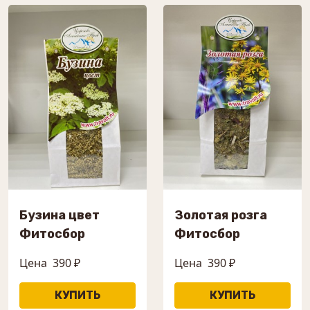
Бузина цвет
Золотая розга
Фитосбор
Фитосбор
Цена
390 ₽
Цена
390 ₽