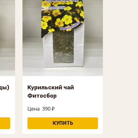
ды)
Курильский чай
Фитосбор
Цена
390 ₽