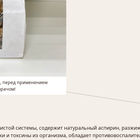
м, перед применением
врачом!
истой системы, содержит натуральный аспирин, разжиж
лаки и токсины из организма, обладает противовоспал