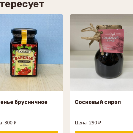
нтересует
енье брусничное
Сосновый сироп
а
300 ₽
Цена
290 ₽