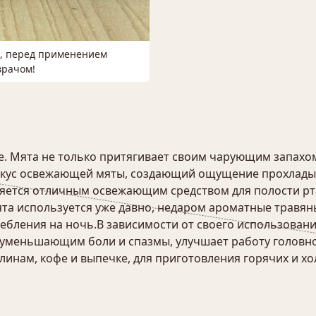
м, перед применением
врачом!
е. Мята не только притягивает своим чарующим запахом
 вкус освежающей мяты, создающий ощущение прохлады,
является отличным освежающим средством для полости р
ята используется уже давно, недаром ароматные травян
ебления на ночь.В зависимости от своего использован
, уменьшающим боли и спазмы, улучшает работу головн
блинам, кофе и выпечке, для приготовления горячих и х