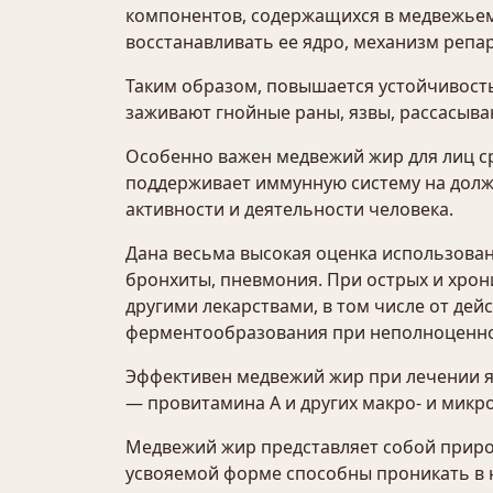
компонентов, содержащихся в медвежьем 
восстанавливать ее ядро, механизм репа
Таким образом, повышается устойчивост
заживают гнойные раны, язвы, рассасываю
Особенно важен медвежий жир для лиц ср
поддерживает иммунную систему на долж
активности и деятельности человека.
Дана весьма высокая оценка использован
бронхиты, пневмония. При острых и хрон
другими лекарствами, в том числе от де
ферментообразования при неполноценно
Эффективен медвежий жир при лечении я
— провитамина А и других макро- и микр
Медвежий жир представляет собой природ
усвояемой форме способны проникать в 