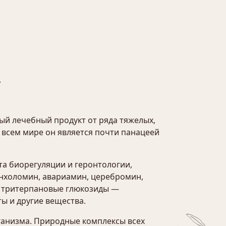
.
ый лечебный продукт от ряда тяжелых,
всем мире он является почти панацеей
та биорегуляции и геронтологии,
онхоломин, авариамин, церебромин,
е тритерпановые глюкозиды —
ты и другие вещества.
ганизма. Природные комплексы всех