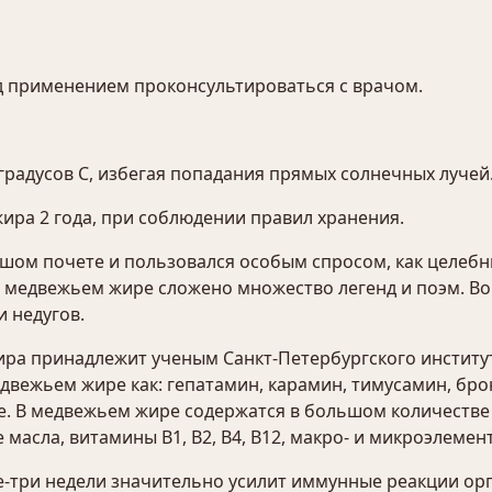
 применением проконсультироваться с врачом.
градусов С, избегая попадания прямых солнечных лучей
ира 2 года, при соблюдении правил хранения.
шом почете и пользовался особым спросом, как целебн
медвежьем жире сложено множество легенд и поэм. Во 
 недугов.
ира принадлежит ученым Санкт-Петербургского институ
двежьем жире как: гепатамин, карамин, тимусамин, бр
ие. В медвежьем жире содержатся в большом количеств
масла, витамины В1, В2, В4, В12, макро- и микроэлемен
е-три недели значительно усилит иммунные реакции ор