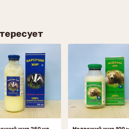
нтересует
сучий жир 250 мл
Медвежий жир 100 