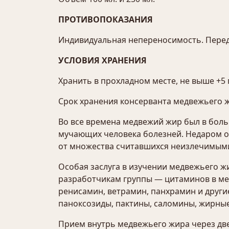
ПРОТИВОПОКАЗАНИЯ
Индивидуальная непереносимость. Перед
УСЛОВИЯ ХРАНЕНИЯ
Хранить в прохладном месте, не выше +5 
Срок хранения консерванта медвежьего ж
Во все времена медвежий жир был в боль
мучающих человека болезней. Недаром о 
от множества считавшихся неизлечимыми
Особая заслуга в изучении медвежьего ж
разработчикам группы — цитаминов в ме
ренисамин, ветрамин, панхрамин и друг
паноксозиды, пактины, саломины, жирные 
Прием внутрь медвежьего жира через дв