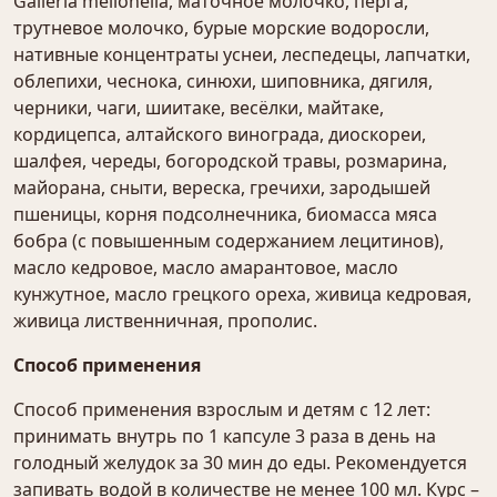
Galleria mellonella, маточное молочко, перга,
трутневое молочко, бурые морские водоросли,
нативные концентраты уснеи, леспедецы, лапчатки,
облепихи, чеснока, синюхи, шиповника, дягиля,
черники, чаги, шиитаке, весёлки, майтаке,
кордицепса, алтайского винограда, диоскореи,
шалфея, череды, богородской травы, розмарина,
майорана, сныти, вереска, гречихи, зародышей
пшеницы, корня подсолнечника, биомасса мяса
бобра (с повышенным содержанием лецитинов),
масло кедровое, масло амарантовое, масло
кунжутное, масло грецкого ореха, живица кедровая,
живица лиственничная, прополис.
Способ применения
Способ применения взрослым и детям с 12 лет:
принимать внутрь по 1 капсуле 3 раза в день на
голодный желудок за 30 мин до еды. Рекомендуется
запивать водой в количестве не менее 100 мл. Курс –