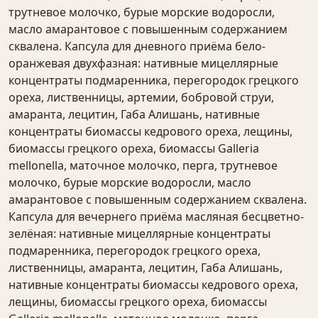
трутневое молочко, бурые морские водоросли,
масло амарантовое с повышенным содержанием
сквалена. Капсула для дневного приёма бело-
оранжевая двухфазная: нативные мицеллярные
концентраты подмаренника, перегородок грецкого
ореха, лиственницы, артемии, бобровой струи,
амаранта, лецитин, Габа Алишань, нативные
концентраты биомассы кедрового ореха, лещины,
биомассы грецкого ореха, биомассы Galleria
mellonella, маточное молочко, перга, трутневое
молочко, бурые морские водоросли, масло
амарантовое с повышенным содержанием сквалена.
Капсула для вечернего приёма масляная бесцветно-
зелёная: нативные мицеллярные концентраты
подмаренника, перегородок грецкого ореха,
лиственницы, амаранта, лецитин, Габа Алишань,
нативные концентраты биомассы кедрового ореха,
лещины, биомассы грецкого ореха, биомассы