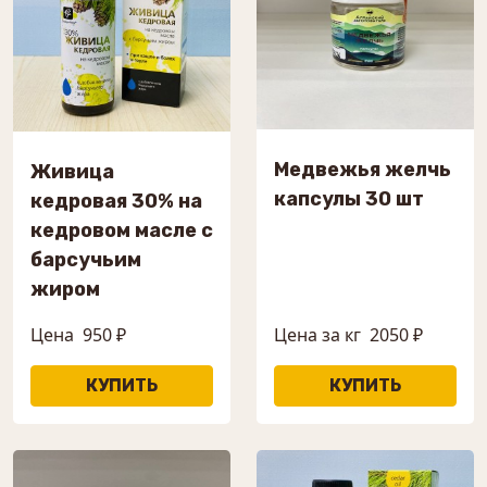
Медвежья желчь
Живица
капсулы 30 шт
кедровая 30% на
кедровом масле с
барсучьим
жиром
Цена
950 ₽
Цена за кг
2050 ₽