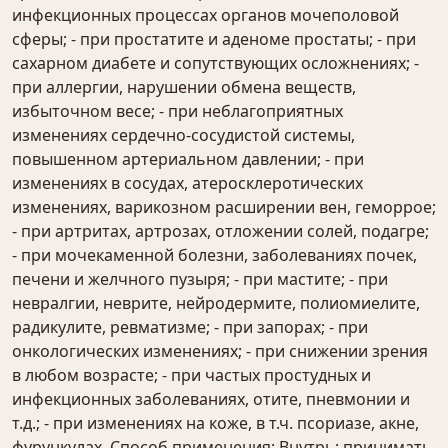
инфекционных процессах органов мочеполовой
сферы; - при простатите и аденоме простаты; - при
сахарном диабете и сопутствующих осложнениях; -
при аллергии, нарушении обмена веществ,
избыточном весе; - при неблагоприятных
изменениях сердечно-сосудистой системы,
повышенном артериальном давлении; - при
изменениях в сосудах, атеросклеротических
изменениях, варикозном расширении вен, геморрое;
- при артритах, артрозах, отложении солей, подагре;
- при мочекаменной болезни, заболеваниях почек,
печени и желчного пузыря; - при мастите; - при
невралгии, неврите, нейродермите, полиомиелите,
радикулите, ревматизме; - при запорах; - при
онкологических изменениях; - при снижении зрения
в любом возрасте; - при частых простудных и
инфекционных заболеваниях, отите, пневмонии и
т.д.; - при изменениях на коже, в т.ч. псориазе, акне,
фурункулах. Способ применения: Внутрь: принимать