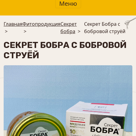
Меню
Главная
Фитопродукция
Секрет
Секрет Бобра с
>
>
бобра
>
бобровой струёй
СЕКРЕТ БОБРА С БОБРОВОЙ
СТРУЁЙ