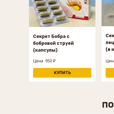
Сек
Секрет Бобра с
лец
бобровой струей
(в 
(капсулы)
Цена
950 ₽
Цена
ПО