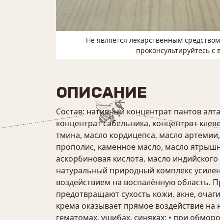
Не является лекарственным средство
проконсультируйтесь с 
ОПИСАНИЕ
Состав: нативный концентрат пантов алта
концентрат сабельника, концентрат клеве
тмина, масло кордицепса, масло артемии,
прополис, каменное масло, масло ятрышни
аскорбиновая кислота, масло индийского 
натуральный природный комплекс усиле
воздействием на воспалённую область. 
предотвращают сухость кожи, акне, очаг
крема оказывает прямое воздействие на на
гематомах, ушибах, синяках; • при обмор