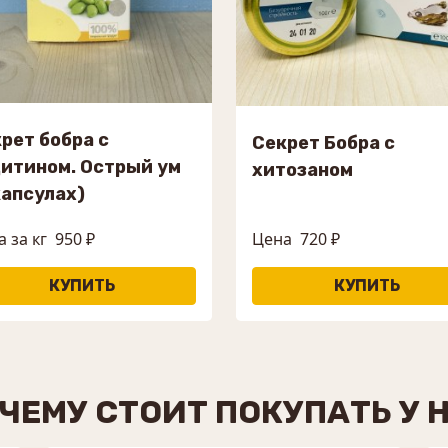
рет бобра с
Секрет Бобра с
итином. Острый ум
хитозаном
капсулах)
 за кг
950 ₽
Цена
720 ₽
ЧЕМУ СТОИТ ПОКУПАТЬ У 