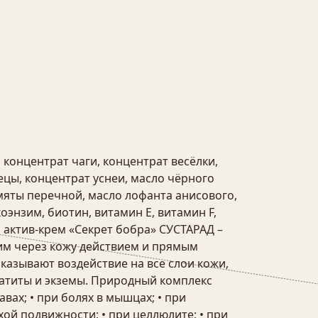
 концентрат чаги, концентрат весёлки,
ецы, концентрат уснеи, масло чёрного
 мяты перечной, масло лофанта анисового,
оэнзим, биотин, витамин Е, витамин F,
 актив-крем «Секрет бобра» СУСТАРАД –
м через кожу действием и прямым
азывают воздействие на все слои кожи,
матиты и экземы. Природный комплекс
вах; • при болях в мышцах; • при
хой подвижности; • при целлюлите; • при