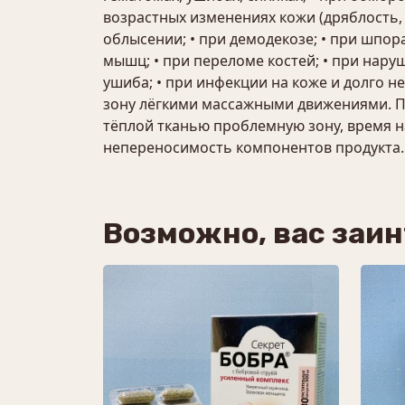
возрастных изменениях кожи (дряблость, п
облысении; • при демодекозе; • при шпор
мышц; • при переломе костей; • при наруш
ушиба; • при инфекции на коже и долго 
зону лёгкими массажными движениями. Пр
тёплой тканью проблемную зону, время н
непереносимость компонентов продукта. У
Возможно, вас заи