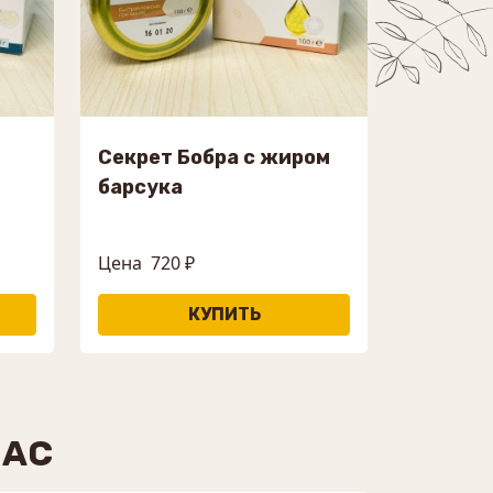
Секрет Бобра с жиром
барсука
Цена
720 ₽
НАС