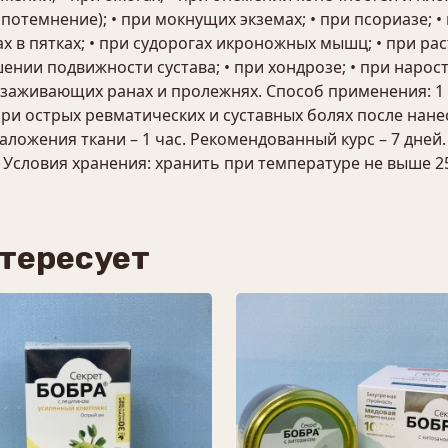
отемнение); • при мокнущих экземах; • при псориазе; • 
ах в пятках; • при судорогах икроножных мышц; • при ра
ении подвижности сустава; • при хондрозе; • при нароста
незаживающих ранах и пролежнях. Способ применения: 1
и острых ревматических и суставных болях после нане
аложения ткани – 1 час. Рекомендованный курс – 7 дне
словия хранения: хранить при температуре не выше 25 °
нтересует