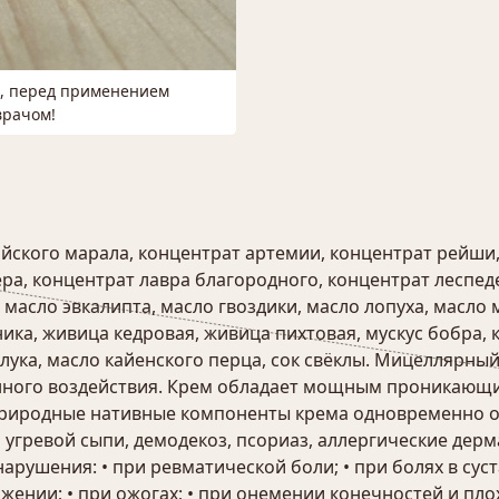
м, перед применением
врачом!
йского марала, концентрат артемии, концентрат рейши,
ра, концентрат лавра благородного, концентрат леспед
 масло эвкалипта, масло гвоздики, масло лопуха, масло
ка, живица кедровая, живица пихтовая, мускус бобра, к
лука, масло кайенского перца, сок свёклы. Мицеллярный
нного воздействия. Крем обладает мощным проникающи
Природные нативные компоненты крема одновременно ок
и угревой сыпи, демодекоз, псориаз, аллергические дер
рушения: • при ревматической боли; • при болях в суста
ожении; • при ожогах; • при онемении конечностей и пло