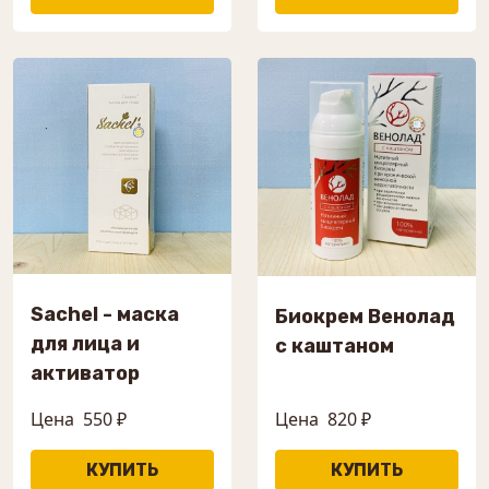
Sachel - маска
Биокрем Венолад
для лица и
с каштаном
активатор
Цена
550 ₽
Цена
820 ₽