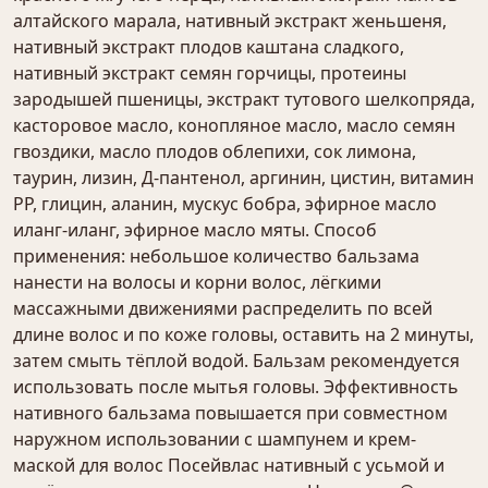
алтайского марала, нативный экстракт женьшеня,
нативный экстракт плодов каштана сладкого,
нативный экстракт семян горчицы, протеины
зародышей пшеницы, экстракт тутового шелкопряда,
касторовое масло, конопляное масло, масло семян
гвоздики, масло плодов облепихи, сок лимона,
таурин, лизин, Д-пантенол, аргинин, цистин, витамин
РР, глицин, аланин, мускус бобра, эфирное масло
иланг-иланг, эфирное масло мяты. Способ
применения: небольшое количество бальзама
нанести на волосы и корни волос, лёгкими
массажными движениями распределить по всей
длине волос и по коже головы, оставить на 2 минуты,
затем смыть тёплой водой. Бальзам рекомендуется
использовать после мытья головы. Эффективность
нативного бальзама повышается при совместном
наружном использовании с шампунем и крем-
маской для волос Посейвлас нативный с усьмой и