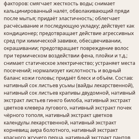
факторов: смягчает жесткость воды; снимает
кальцинированный налёт, обволакивающий пряди
после мытья; придаёт эластичность; облегчает
расчёсывание и последующую укладку; действует как
кондиционер; предотвращает действие агрессивных
сред при химической завивке, обесцвечивании,
окрашивании; предотвращает повреждение волос
при термическом воздействии фена, плойки и т.д.;
снимает статическое электричество; устраняет места
посечений; нормализует кислотность и водный
баланс кожи головы; придаёт блеск и объём. Состав:
нативный сок листьев усьмы (вайды лекарственной),
нативный сок листьев крапивы двудомной, нативный
экстракт листьев гинкго билоба, нативный экстракт
цветков клевера лугового, нативный экстракт почек
чёрного тополя, нативный экстракт цветков
календулы лекарственной, нативный экстракт
корневищ аира болотного, нативный экстракт
красного жгучего перца, нативный экстракт пантов