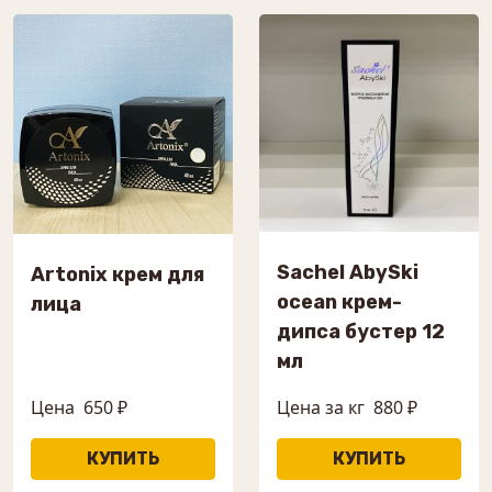
Sachel AbySki
Artonix крем для
ocean крем-
лица
дипса бустер 12
мл
Цена
650 ₽
Цена за кг
880 ₽