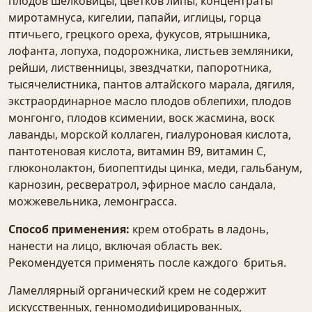
плодов шелковицы, цветков липы, концентраты
миротамнуса, кигелии, папайи, иглицы, горца
птичьего, грецкого ореха, фукусов, ятрышника,
лофанта, лопуха, подорожника, листьев земляники,
рейши, лиственницы, звездчатки, папоротника,
тысячелистника, пантов алтайского марала, дягиля,
экстраординарное масло плодов облепихи, плодов
монгонго, плодов ксимении, воск жасмина, воск
лаванды, морской коллаген, гиалуроновая кислота,
пантотеновая кислота, витамин В9, витамин С,
глюконолактон, биопептиды цинка, меди, гальбанум,
карнозин, ресвератрол, эфирное масло сандала,
можжевельника, лемонграсса.
Способ применения:
крем отобрать в ладонь,
нанести на лицо, включая область век.
Рекомендуется применять после каждого бритья.
Ламеллярный органический крем не содержит
искусственных, генномодифицированных,