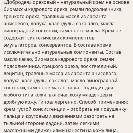
«Добродея» ореховый – натуральный крем на основе
биомассы кедрового ореха, семян подсолнечника,
грецкого ореха, травяных масел из лафанта
анисового, лопуха, календулы, сока алоэ, масла
виноградной косточки, каменного масла. Крем не
содержит синтетических компонентов,
эмульгаторов, консервантов. В составе крема
исключительно натуральные компоненты. Состав:
масло какао, биомасса кедрового ореха, семян
подсолнечника, грецкого ореха, воск пчелиный,
лецитин, травяные масла из лафанта анисового,
лопуха, календулы, сок алоэ, масло виноградной
косточки, каменное масло, вода. Подходит для
любого типа кожи, включая кожу младенцев и
дряблую кожу. Гипоаллергенно. Способ применения:
крем густой консистенции – отобрать на подушечку
пальца и круговыми движениями разогреть на
тыльной стороне ладони, затем легкими
массажными движениями нанести на кожу лица,