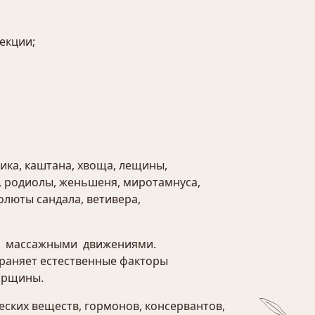
екции;
ика, каштана, хвоща, лещины,
а, родиолы, женьшеня, миротамнуса,
олюты сандала, ветивера,
ить массажными движениями.
раняет естественные факторы
орщины.
ских веществ, гормонов, консервантов,