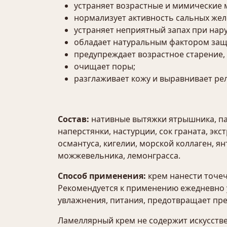
устраняет возрастные и мимические
нормализует активность сальных жел
устраняет неприятный запах при на
обладает натуральным фактором защи
предупреждает возрастное старение,
очищает поры;
разглаживает кожу и выравнивает ре
Состав:
нативные вытяжки ятрышника, па
наперстянки, настурции, сок граната, эк
османтуса, кигелии, морской коллаген, я
можжевельника, лемонграсса.
Способ применения:
крем нанести точеч
Рекомендуется к применению ежедневно 
увлажнения, питания, предотвращает п
Ламеллярный крем не содержит искусстве