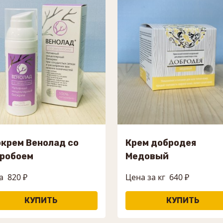
крем Венолад со
Крем добродея
еробоем
Медовый
а
820 ₽
Цена за кг
640 ₽