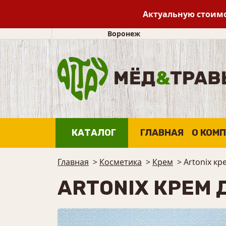
Актуальную стоимо
Воронеж
КАТАЛОГ
ГЛАВНАЯ
О КОМ
Главная
>
Косметика
>
Крем
>
Artonix кр
ARTONIX КРЕМ 