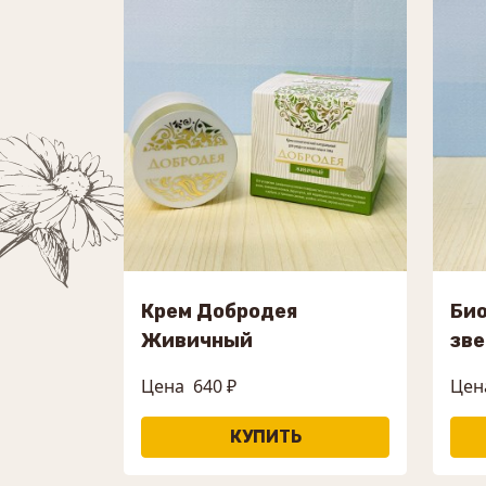
Крем Добродея
Био
Живичный
зв
Цена
640 ₽
Цен