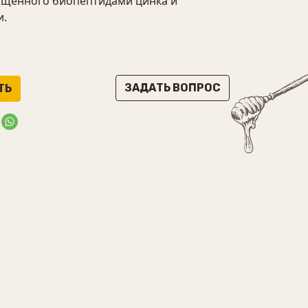
гащённого биопептидами цинка и
и.
ЗАДАТЬ ВОПРОС