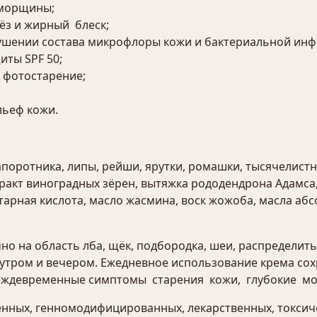
 морщины;
ёз и жирный блеск;
рушении состава микрофлоры кожи и бактериальной инф
ты SPF 50;
 фотостарение;
льеф кожи.
поротника, липы, рейши, ярутки, ромашки, тысячелистн
стракт виноградных зёрен, вытяжка рододендрона Адамс
нтарная кислота, масло жасмина, воск жожоба, масла абс
но на область лба, щёк, подбородка, шеи, распредел
утром и вечером. Ежедневное использование крема сох
реждевременные симптомы старения кожи, глубокие м
нных, генномодифицированных, лекарственных, токсиче