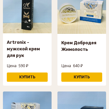
Artronix -
Крем Добродея
мужской крем
Жимолость
для рук
Цена
590 ₽
Цена
640 ₽