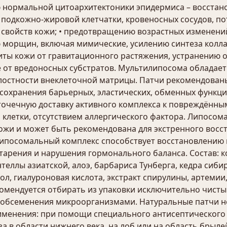
ию нормальной цитоархитектоники эпидермиса – восста
подкожно-жировой клетчатки, кровеносных сосудов, пот
 свойств кожи; • предотвращению возрастных изменени
 морщин, включая мимические, усилению синтеза коллаг
ты кожи от гравитационного растяжения, устранению о
е от вредоносных субстратов. Мультилипосома обладае
остности внеклеточной матрицы. Патчи рекомендованы
сохранения барьерных, эластических, обменных функций
очечную доставку активного комплекса к повреждённы
клетки, отсутствием аллергического фактора. Липосом
жи и может быть рекомендована для экстренного восст
липосомальный комплекс способствует восстановлению
тарения и нарушения гормонального баланса. Состав: к
нтеллы азиатской, алоэ, барбариса Тунберга, кедра сиб
л, гиалуроновая кислота, экстракт спирулины, артемии
 рекомендуется отбирать из упаковки исключительно чис
 обсеменения микроорганизмами. Натуральные патчи н
именения: при помощи специального антисептического 
а в области нижнего века, на лоб или на область брылей