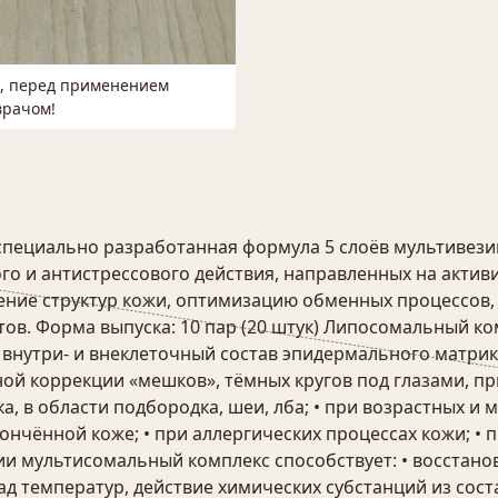
м, перед применением
врачом!
и, специально разработанная формула 5 слоёв мультиве
о и антистрессового действия, направленных на актив
жнение структур кожи, оптимизацию обменных процессо
ктов. Форма выпуска: 10 пар (20 штук) Липосомальный 
нутри- и внеклеточный состав эпидермального матрикс
ой коррекции «мешков», тёмных кругов под глазами, при
ка, в области подбородка, шеи, лба; • при возрастных 
стончённой коже; • при аллергических процессах кожи; 
и мультисомальный комплекс способствует: • восстано
д температур, действие химических субстанций из сос