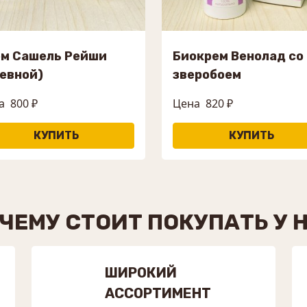
ем Сашель Рейши
Биокрем Венолад со
евной)
зверобоем
а
800 ₽
Цена
820 ₽
ЧЕМУ СТОИТ ПОКУПАТЬ У 
ШИРОКИЙ
АССОРТИМЕНТ