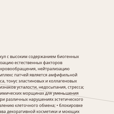
зикул с высоким содержанием биогенных
изацию естественных факторов
в, кровообращения, нейтрализацию
комплекс патчей является амфифильной
а, тонус эластиновых и коллагеновых
знаков усталости, недосыпания, стресса;
и мимических морщинах для уменьшения
• при различных нарушениях эстетического
влению клеточного обмена; • блокировке
тава декоративной косметики и моющих