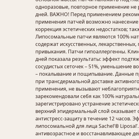
одноразовые, повторное применение не р
дней. ВАЖНО! Перед применением рекомен
применения патчей возможно нанесение к
коррекция эстетических недостатков; так
Липосомальные патчи являются 100% нат
содержат искусственных, лекарственных,
привыкания. Патчи гипоаллергенны. Клин
дней показала результаты: эффект подтяж
сосудистых сеточек – 51%, уменьшение 
– покалывание и пощипывание. Данные п
при трансдермальной доставке активного
применения, не вызывают неблагоприятн
зарекомендовали себя как 100% натураль
зарегистрировано устранение эстетическ
верхний эпидермальный слой оказывает 
антистресс-защиту в течение 12 часов. 
липосомальной для лица Sachel’® Liposa
антивозрастное и восстанавливающее де