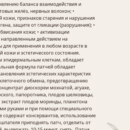
новлению баланса взаимодействия и
овых желёз, нервных волокон; •
й кожи, признаков старения и нарушения
ена, защите от гликации (разрушения); •
бвисания кожи; • активизации
т направленным действием на
 для применения в любом возрасте в
 кожи и эстетического состояния.
м эпидермальным клеткам, обладает
альная формула патчей обладает
ановления эстетических характеристик
 клеточного обмена, предотвращению
онцентрат диоскореи мохнатой, агуахе,
ирского, папоротника, плодов шелковицы,
, экстракт плодов моринды, планктона
тыми руками и при помощи специального
е содержат консервантов, использование
шпателя приподнять патч, отделить от
, выдержать 10-15 минут, снять. Патчи