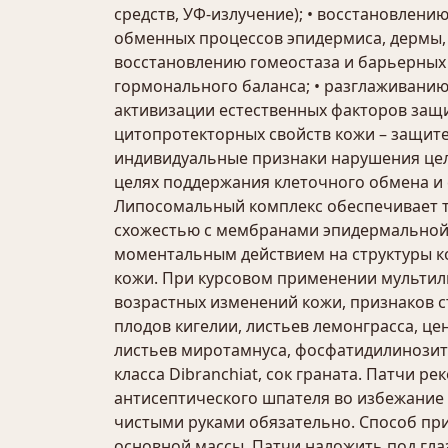
средств, УФ-излучение); • восстановлен
обменных процессов эпидермиса, дермы, 
восстановлению гомеостаза и барьерных
гормонального баланса; • разглаживанию
активизации естественных факторов защи
цитопротекторных свойств кожи – защит
индивидуальные признаки нарушения цел
целях поддержания клеточного обмена и 
Липосомальный комплекс обеспечивает т
схожестью с мембранами эпидермальной 
моментальным действием на структуры ко
кожи. При курсовом применении мульти
возрастных изменений кожи, признаков с
плодов кигелии, листьев лемонграсса, це
листьев миротамнуса, фосфатидилинозито
класса Dibranchiat, сок граната. Патчи
антисептического шпателя во избежание
чистыми руками обязательно. Способ пр
основной массы. Патчи наложить под глаз