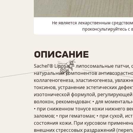
Не является лекарственным средство
проконсультируйтесь с 
ОПИСАНИЕ
Sachel’® Liposal’ – липосомальные патч
натуральных компонентов антивозрастног
коллагеногенеза, эластиногенеза, увла
токсинов, устранение эстетических дефе
изотонической формулой, регулирующей в
волокон, рекомендован: • для моментальн
• при сниженном тонусе кожи нижнего ве
заломов; • при гематомах; • при сухой, и
состояния кожи. При курсовом применени
внешних стрессовых раздражений (перепа