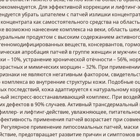
екомендуется. Для эффективной коррекции и лифтинг-э
дуется убрать шпателем с патчей излишки концентрата
онцентрата как самостоятельного средства на область
же возможно нанесение комплекса на веки, область шеи
уральным продуктом с высоким содержанием активного
 генномодифицированных веществ, консервантов, гормо
ическая апробация патчей в группе женщин и мужчин от
ки – 10%, устранение хронической отёчности – 56%, нор
возрастных и мимических морщин – 32%. При применени
ризнаки не являются негативным фактором, свидетельс
 комплекса во внутренние структуры кожи. Подобные о
ых последствий, кожа адаптируется к натуральному ко
ный экспресс-восстанавливающий комплекс. При воздейс
их дефектов в 90% случаев. Активный трансдермальный
филлер- и лифтинг-действие, увлажняющее, питательно
Эффективность применения патчей возрастает при совм
l’. Регулярное применение липосомальных патчей, маск
йствие, предотвращает развитие причин и симптомов в