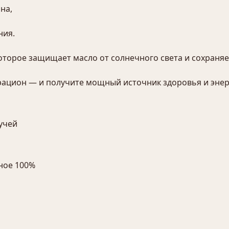
на,
ния.
оторое защищает масло от солнечного света и сохраняе
 рацион — и получите мощный источник здоровья и энер
учей
ное 100%