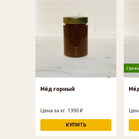
Свежи
Мёд горный
Мё
Цена за кг
1390 ₽
Цена