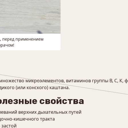
м, перед применением
врачом!
множество микроэлементов, витаминов группы В, С, К, 
дикого (или конского) каштана.
олезные свойства
олеваний верхних дыхательных путей
дочно-кишечного тракта
 застой