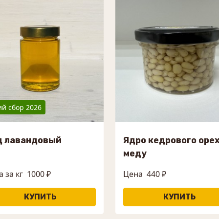
й сбор 2026
д лавандовый
Ядро кедрового орех
меду
 за кг
1000 ₽
Цена
440 ₽