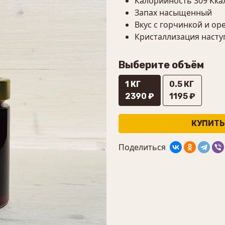
Калорийность 309 Ккал
Запах насыщенный
Вкус с горчинкой и о
Кристаллизация насту
Выберите объём
1 КГ
0.5 КГ
2390 ₽
1195 ₽
Поделиться