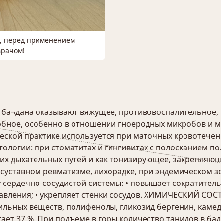
м, перед применением
врачом!
 ба¬дана оказывают вяжущее, противовоспалительное,
обное, особенно в отношении гноеродных микробов и 
ской практике используется при маточных кровотечени
тологии: при стоматитах и гингивитах с полосканием по
их дыхательных путей и как тонизирующее, закрепляющ
 суставном ревматизме, лихорадке, при эндемическом зо
 сердечно-сосудистой системы: • повышает сократитель
авления; • укрепляет стенки сосудов. ХИМИЧЕСКИЙ СОС
ильных веществ, полифенолы, гликозид бергенин, камед
ает 37 %. При подъеме в горы количество танидов в б