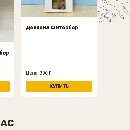
Девясил Фитосбор
бор
Цена
390 ₽
НАС