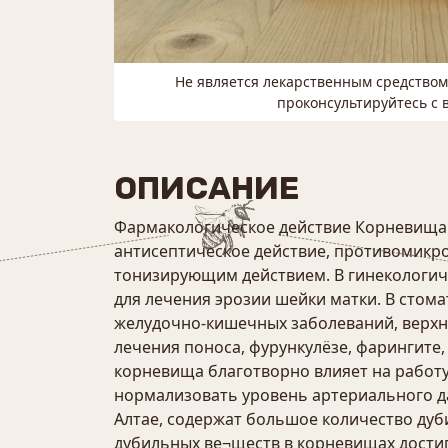
Не является лекарственным средство
проконсультируйтесь с 
ОПИСАНИЕ
Фармакологическое действие Корневища
антисептическое действие, противомикр
тонизирующим действием. В гинекологиче
для лечения эрозии шейки матки. В стома
желудочно-кишечных заболеваний, верхн
лечения поноса, фурункулёзе, фарингите,
корневища благотворно влияет на работу
нормализовать уровень артериального д
Алтае, содержат большое количество дуб
дубильных ве¬ществ в корневищах достиг