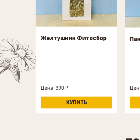
Желтушник Фитосбор
Па
Цена
390 ₽
Цен