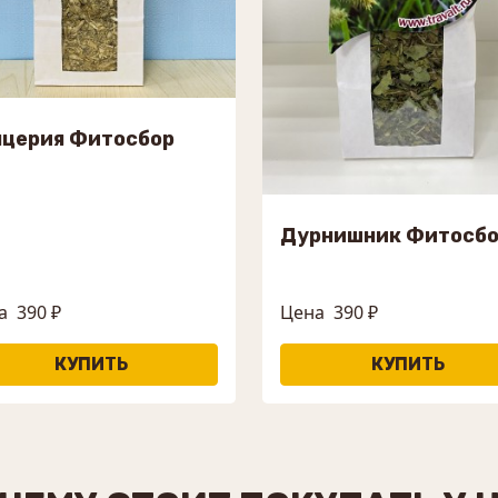
нцерия Фитосбор
Дурнишник Фитосб
а
390 ₽
Цена
390 ₽