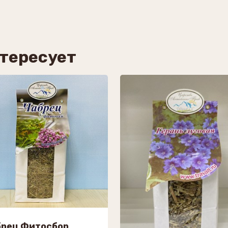
нтересует
брец Фитосбор