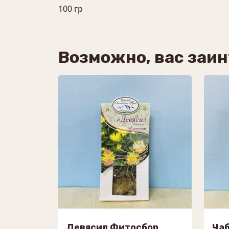
100 гр
Возможно, вас заи
Девясил Фитосбор
Ча