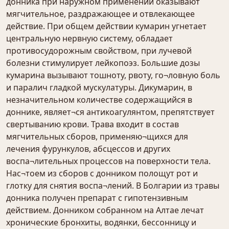
донника при наружном применении оказывают
мягчительное, раздражающее и отвлекающее
действие. При общем действии кумарин угнетает
центральную нервную систему, обладает
противосудорожным свойством, при лучевой
болезни стимулирует лейкопоэз. Большие дозы
кумарина вызывают тошноту, рвоту, го¬ловную боль
и паралич гладкой мускулатуры. Дикумарин, в
незначительном количестве содержащийся в
доннике, являет¬ся антикоагулянтом, препятствует
свертыванию крови. Трава входит в состав
мягчительных сборов, применяю¬щихся для
лечения фурункулов, абсцессов и других
воспа¬лительных процессов на поверхности тела.
Нас¬тоем из сборов с донником полощут рот и
глотку для снятия воспа¬лений. В Болгарии из травы
донника получен препарат с гипотензивным
действием. Донником собранном на Алтае лечат
хронические бронхиты, водянки, бессонницу и