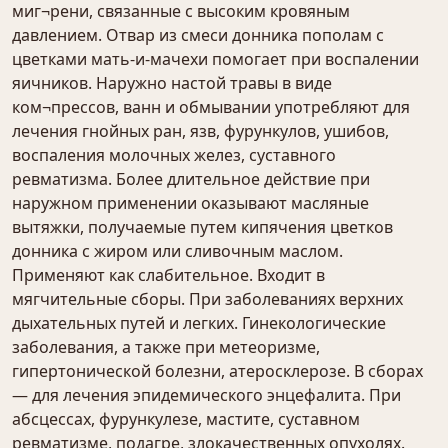
миг¬рени, связанные с высоким кровяным
давлением. Отвар из смеси донника пополам с
цветками мать-и-мачехи помогает при воспалении
яичников. Наружно настой травы в виде
ком¬прессов, ванн и обмывании употребляют для
лечения гнойных ран, язв, фурункулов, ушибов,
воспаления молочных желез, суставного
ревматизма. Более длительное действие при
наружном применении оказывают масляные
вытяжки, получаемые путем кипячения цветков
донника с жиром или сливочным маслом.
Применяют как слабительное. Входит в
мягчительные сборы. При заболеваниях верхних
дыхательных путей и легких. Гинекологические
заболевания, а также при метеоризме,
гипертонической болезни, атеросклерозе. В сборах
— для лечения эпидемического энцефалита. При
абсцессах, фурункулезе, мастите, суставном
ревматизме, подагре, злокачественных опухолях.