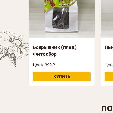
Боярышник (плод)
Ль
Фитосбор
Цена
390 ₽
Цен
ПО