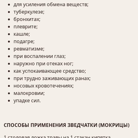
для усиления обмена веществ;
туберкулезе;
бронхитах;
плеврите;
кашле;
подагре;
ревматизме;
при воспалении глаз;
наружно при отеках ног;
как успокаивающее средство;
при трудно заживающих ранах;
носовых кровотечениях;
малокровии;
упадке сил.
СПОСОБЫ ПРИМЕНЕНИЯ ЗВЕДЧАТКИ (МОКРИЦЫ)
1 столовая ложка травы на 1 стакан кипятка,