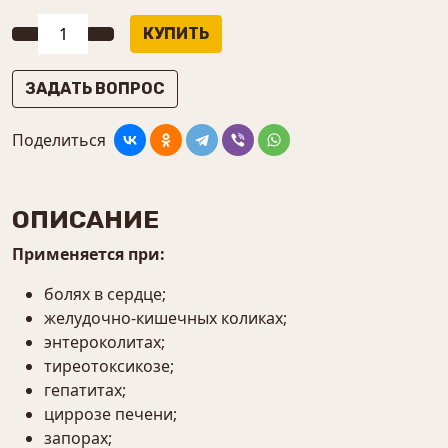
ЗАДАТЬ ВОПРОС
Поделиться
ОПИСАНИЕ
Применяется при:
болях в сердце;
желудочно-кишечных коликах;
энтероколитах;
тиреотоксикозе;
гепатитах;
циррозе печени;
запорах;