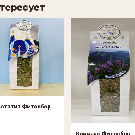
нтересует
остатит Фитосбор
Климакс Фитосбор