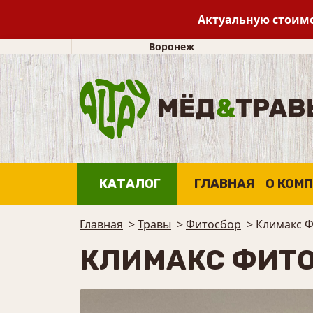
Актуальную стоимо
Воронеж
КАТАЛОГ
ГЛАВНАЯ
О КОМ
Главная
>
Травы
>
⁠Фитосбор
>
Климакс 
КЛИМАКС ФИТ