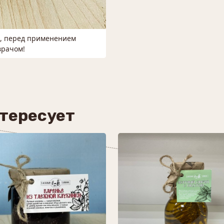
м, перед применением
врачом!
нтересует