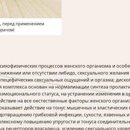
м, перед применением
врачом!
сихофизических процессов женского организма и особе
снижении или отсутствии либидо, сексуального желания
 спецефических сексуальных ощущений и оргазма; дис
 комплекса основан на нормализации синтеза пролакт
оэмоционального статуса, на устранении изменения в 
йствие на все оестественные факторы женского органи
оказывает действие на тонус мышечных и эластических 
дотвращению грибковой инфекции, сухости, язвенных и
плексному повышению упругости и тонуса соединитель
ых рецепторов влагалища, усилению сексуального удов