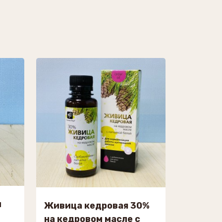
ы
Живица кедровая 30%
на кедровом масле с