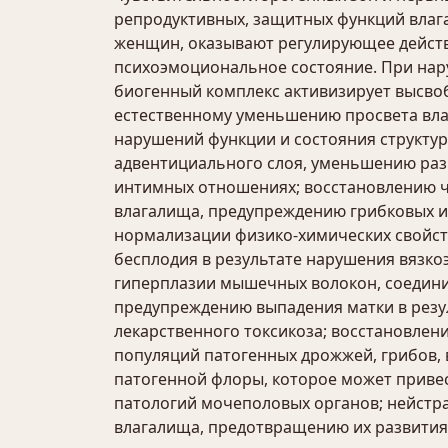
репродуктивных, защитных функций влага
женщин, оказывают регулирующее дейст
психоэмоциональное состояние. При нар
биогенный комплекс активизирует высво
естественному уменьшению просвета вла
нарушений функции и состояния структу
адвентициального слоя, уменьшению раз
интимных отношениях; восстановлению ч
влагалища, предупреждению грибковых и
нормализации физико-химических свойст
бесплодия в результате нарушения вязко
гиперплазии мышечных волокон, соединит
предупреждению выпадения матки в резул
лекарственного токсикоза; восстановле
популяций патогенных дрожжей, грибов,
патогенной флоры, которое может привес
патологий мочеполовых органов; нейстр
влагалища, предотвращению их развития