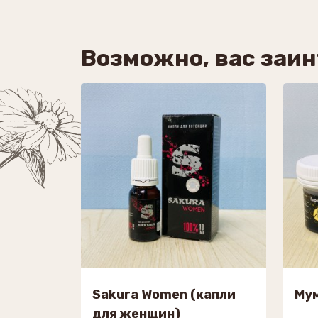
Возможно, вас заи
Sakura Women (капли
Му
для женщин)