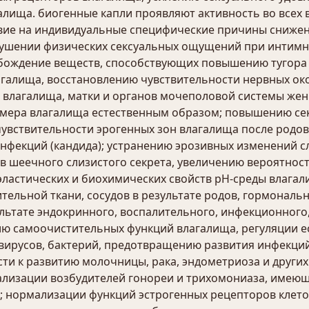
лища. биогенные капли проявляют активность во всех 
вие на индивидуальные специфические причины снижен
ушении физических сексуальных ощущений при интимны
бождение веществ, способствующих повышению тугора 
галища, восстановлению чувствительности нервных ок
р влагалища, матки и органов мочеполовой системы же
мера влагалища естественным образом; повышению се
увствительности эрогенных зон влагалища после родо
нфекций (кандида); устранению эрозивных изменений с
в шеечного слизистого секрета, увеличению вероятно
эластических и биохимических свойств рН-среды влага
ельной ткани, сосудов в результате родов, гормональ
ьтате эндокринного, воспалительного, инфекционного,
нию самоочистительных функций влагалища, регуляции 
 вирусов, бактерий, предотвращению развития инфекци
ти к развитию молочницы, рака, эндометриоза и других
ализации возбудителей гонореи и трихомониаза, имею
; нормализации функций эстрогенных рецепторов клет