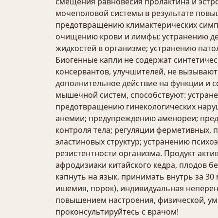
смещения равновесия пролактина и эстр
мочеполовой системы в результате пов
предотвращению климактерических симпт
очищению крови и лимфы; устранению де
жидкостей в организме; устранению пато
Биогенные капли не содержат синтетиче
консервантов, улучшителей, не вызываю
дополнительное действие на функции и с
мышечной систем, способствуют: устран
предотвращению гинекологических нару
анемии; предупреждению аменореи; пред
контроля тела; регуляции ферметивных,
эластиновых структур; устранению псих
резистентности организма. Продукт актив
афродизиаки китайского кедра, плодов бе
капнуть на язык, принимать внутрь за 30
ишемия, порок), индивидуальная непере
повышением настроения, физической, ум
проконсультируйтесь с врачом!