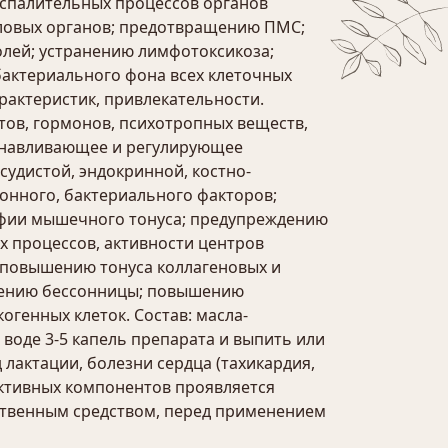
оспалительных процессов органов
ловых органов; предотвращению ПМС;
лей; устранению лимфотоксикоза;
актериального фона всех клеточных
рактеристик, привлекательности.
ов, гормонов, психотропных веществ,
танавливающее и регулирующее
удистой, эндокринной, костно-
онного, бактериального факторов;
офии мышечного тонуса; предупреждению
 процессов, активности центров
 повышению тонуса коллагеновых и
анению бессонницы; повышению
огенных клеток. Состав: масла-
 воде 3-5 капель препарата и выпить или
 лактации, болезни сердца (тахикардия,
активных компонентов проявляется
рственным средством, перед применением