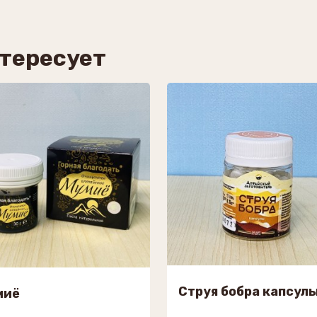
нтересует
Струя бобра капсул
миё