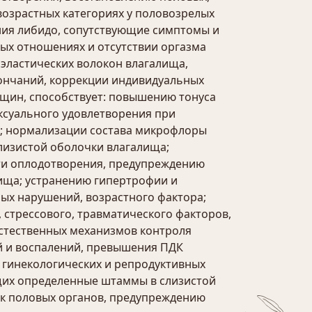
возрастных категориях у половозрелых
ия либидо, сопутствующие симптомы и
х отношениях и отсутствии оргазма
эластических волокон влагалища,
ончаний, коррекции индивидуальных
нщин, способствует: повышению тонуса
ксуального удовлетворения при
в; нормализации состава микрофлоры
лизистой оболочки влагалища;
сти оплодотворения, предупреждению
лища; устранению гипертрофии и
ных нарушений, возрастного фактора;
 стрессового, травматического факторов,
естественных механизмов контроля
й и воспалений, превышения ПДК
 гинекологических и репродуктивных
щих определенные штаммы в слизистой
ок половых органов, предупреждению