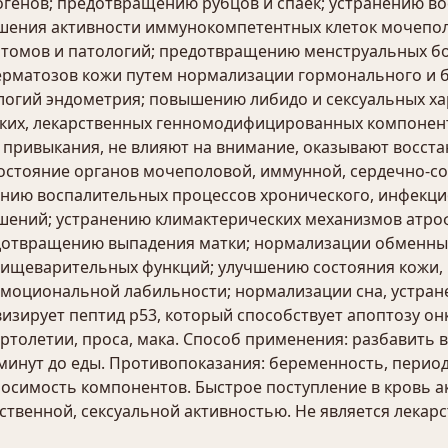
огенов; предотвращению рубцов и спаек; устранению в
ышения активности иммунокомпетентных клеток мочепо
омов и патологий; предотвращению менструальных бо
рматозов кожи путем нормализации гормонального и б
логий эндометрия; повышению либидо и сексуальных ха
ских, лекарственных генномодифицированных компонент
т привыкания, не влияют на внимание, оказывают восс
остояние органов мочеполовой, иммунной, сердечно-сос
ению воспалительных процессов хронического, инфекци
шений; устранению климактерических механизмов атр
отвращению выпадения матки; нормализации обменных
 пищеварительных функций; улучшению состояния кожи,
оэмоциональной лабильности; нормализации сна, устр
изирует пептид р53, который способствует апоптозу онк
ртолетии, проса, мака. Способ применения: разбавить в
 минут до еды. Противопоказания: беременность, период
носимость компонентов. Быстрое поступление в кровь 
ственной, сексуальной активностью. Не является лека