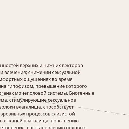
нностей верхних и нижних векторов
 и влечения; снижении сексуальной
комфортных ощущениях во время
ина гипофизом, превышение которого
органах мочеполовой системы. Биогенные
зма, стимулирующие сексуальное
волокн влагалища, способствует
 эрозивных процессов слизистой
ных тканей влагалища, повышению
летворения, восстановлению половых,