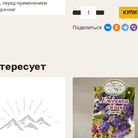
м, перед применением
врачом!
Поделиться
нтересует