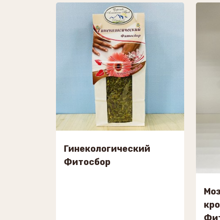
Гинекологический
Фитосбор
Моз
кр
Фи