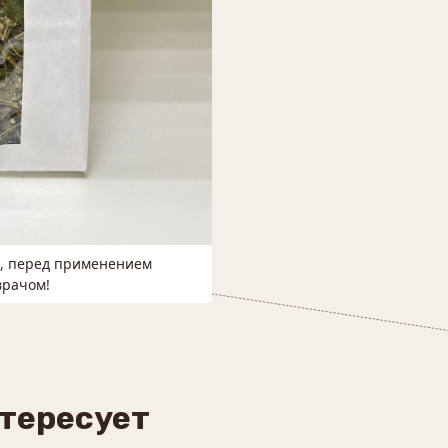
м, перед применением
врачом!
нтересует