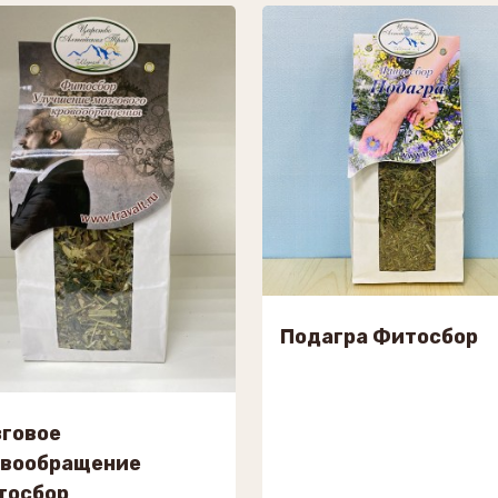
Подагра Фитосбор
говое
овообращение
тосбор