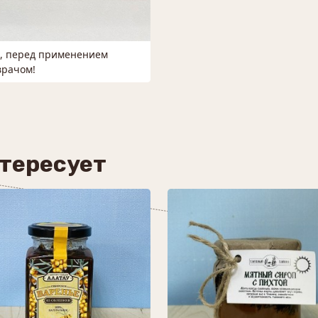
м, перед применением
врачом!
нтересует