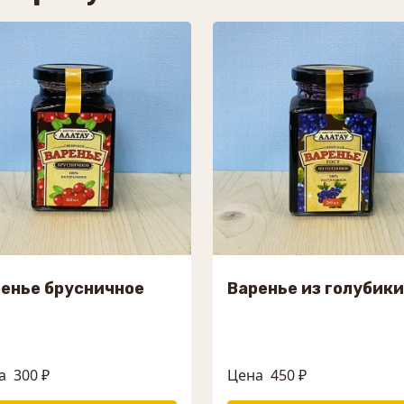
енье брусничное
Варенье из голубики
а
300 ₽
Цена
450 ₽