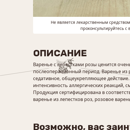
Не является лекарственным средство
проконсультируйтесь с 
ОПИСАНИЕ
Варенье с лепестками розы ценится очень
послеоперационный период. Варенье из р
седативное, общеукрепляющее действие.
интенсивность аллергических реакций, с
Продукция сертифицирована в соответств
варенье из лепестков роз, розовое варен
Возможно, вас заи